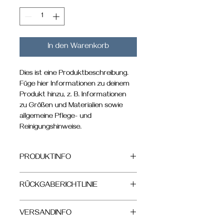
In den Warenkorb
Dies ist eine Produktbeschreibung. 
Füge hier Informationen zu deinem 
Produkt hinzu, z. B. Informationen 
zu Größen und Materialien sowie 
allgemeine Pflege- und 
Reinigungshinweise.
PRODUKTINFO
Das ist ein Produktdetail. Füge hier 
RÜCKGABERICHTLINIE
Informationen zu deinem Produkt 
hinzu, z. B. Informationen zu Größen 
Das ist eine Rückgaberichtlinie. Erkläre 
und Materialien sowie allgemeine 
VERSANDINFO
Kunden hier, was zu tun ist, falls diese 
Pflege- und Reinigungshinweise. Es ist 