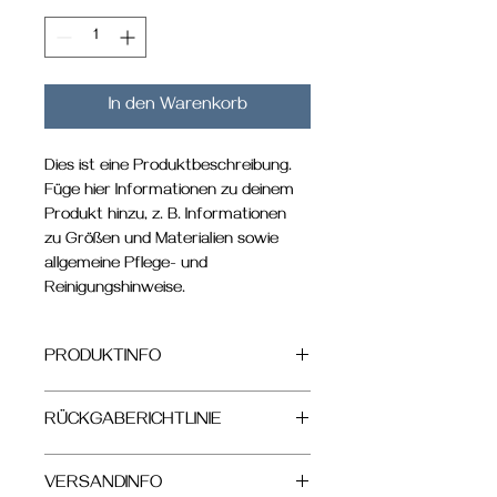
In den Warenkorb
Dies ist eine Produktbeschreibung. 
Füge hier Informationen zu deinem 
Produkt hinzu, z. B. Informationen 
zu Größen und Materialien sowie 
allgemeine Pflege- und 
Reinigungshinweise.
PRODUKTINFO
Das ist ein Produktdetail. Füge hier 
RÜCKGABERICHTLINIE
Informationen zu deinem Produkt 
hinzu, z. B. Informationen zu Größen 
Das ist eine Rückgaberichtlinie. Erkläre 
und Materialien sowie allgemeine 
VERSANDINFO
Kunden hier, was zu tun ist, falls diese 
Pflege- und Reinigungshinweise. Es ist 